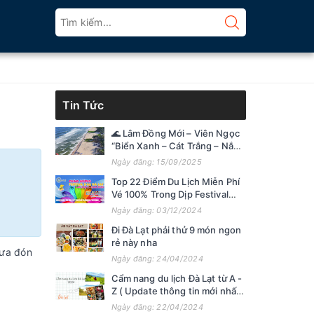
Tin Tức
🌊 Lâm Đồng Mới – Viên Ngọc
“Biển Xanh – Cát Trắng – Nắng
Vàng”
Ngày đăng: 15/09/2025
Top 22 Điểm Du Lịch Miễn Phí
Vé 100% Trong Dịp Festival
Hoa Đà Lạt 2024
Ngày đăng: 03/12/2024
Đi Đà Lạt phải thử 9 món ngon
rẻ này nha
đưa đón
Ngày đăng: 24/04/2024
Cẩm nang du lịch Đà Lạt từ A -
Z ( Update thông tin mới nhất
2024 )
Ngày đăng: 22/04/2024